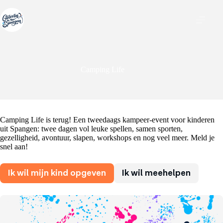
Ga
naar
de
inhoud
Camping Life
Camping Life is terug! Een tweedaags kampeer-event voor kinderen
uit Spangen: twee dagen vol leuke spellen, samen sporten,
gezelligheid, avontuur, slapen, workshops en nog veel meer. Meld je
snel aan!
Ik wil mijn kind opgeven
Ik wil meehelpen