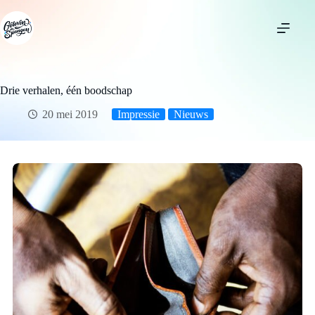
Ga
naar
de
inhoud
Drie verhalen, één boodschap
20 mei 2019
Impressie
Nieuws