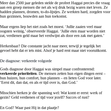
Meer dan 2500 jaar geleden stelde de profeet Haggai precies die vraag
aan een groep mensen die net als wij druk bezig waren met leven. Ze
hadden plannen, dromen, to-do-lijstjes. Ze werkten hard, zorgden voor
hun gezinnen, bouwden aan hun toekomst.
Maar ergens liep het niet zoals het moest. ‘Jullie zaaien veel maar
oogsten weinig,’ observeerde Haggai. ‘Jullie eten maar worden niet
zat, verdienen geld maar het verdwijnt als door een zak met gaten.’
Herkenbaar? Die constante jacht naar meer, terwijl je tegelijk het
gevoel hebt dat er iets mist. Alsof je hard rent maar niet vooruitkomt.
De diagnose: verkeerde volgorde
Gods diagnose door Haggai was simpel maar confronterend:
verkeerde prioriteiten
. De mensen zetten hun eigen dingen eerst –
hun huizen, hun comfort, hun plannen – en lieten God voor later.
‘Eerst dit, dan dat, en als er tijd over is, dan God.’
Misschien herken je die spanning wel: Wat komt er eerst: werk of
gezin? Geld verdienen of tijd voor jezelf? Succes of rust?
En God? Waar past Hij in dat plaatje?