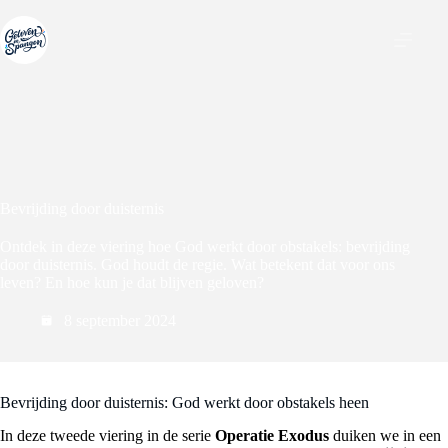
Ga
naar
de
inhoud
Bevrijding door duisternis
Ontdek in deze viering hoe God werkt door obstakels: bevrijding
door duisternis. God houdt de regie. Wat betekent dat voor ons
leven? En hoe kun je dat blijven geloven?
8 september 2024
Bevrijding door duisternis: God werkt door obstakels heen
In deze tweede viering in de serie
Operatie Exodus
duiken we in een