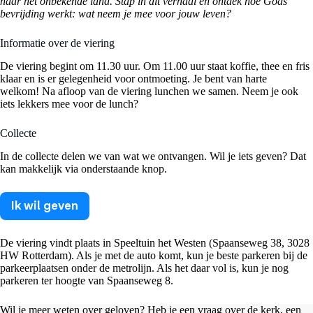
naar het onbekende land.
Stap in dit verhaal en ontdek hoe Gods
bevrijding werkt: wat neem je mee voor jouw leven?
Informatie over de viering
De viering begint om 11.30 uur. Om 11.00 uur staat koffie, thee en fris
klaar en is er gelegenheid voor ontmoeting. Je bent van harte
welkom! Na afloop van de viering lunchen we samen. Neem je ook
iets lekkers mee voor de lunch?
Collecte
In de collecte delen we van wat we ontvangen. Wil je iets geven? Dat
kan makkelijk via onderstaande knop.
Ik wil geven
De viering vindt plaats in Speeltuin het Westen (Spaanseweg 38, 3028
HW Rotterdam). Als je met de auto komt, kun je beste parkeren bij de
parkeerplaatsen onder de metrolijn. Als het daar vol is, kun je nog
parkeren ter hoogte van Spaanseweg 8.
Wil je meer weten over geloven? Heb je een vraag over de kerk, een