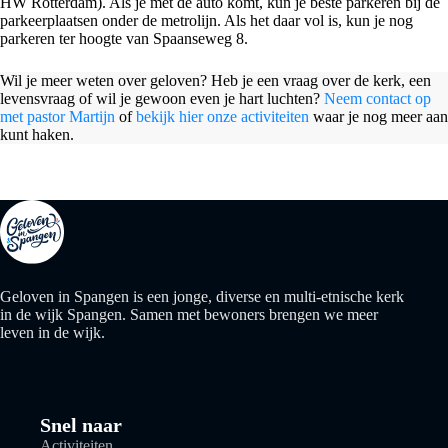
HW Rotterdam). Als je met de auto komt, kun je beste parkeren bij de
parkeerplaatsen onder de metrolijn. Als het daar vol is, kun je nog
parkeren ter hoogte van Spaanseweg 8.
Wil je meer weten over geloven? Heb je een vraag over de kerk, een
levensvraag of wil je gewoon even je hart luchten?
Neem contact op
met pastor Martijn
of
bekijk hier onze activiteiten
waar je nog meer aan
kunt haken.
Geloven in Spangen is een jonge, diverse en multi-etnische kerk
in de wijk Spangen. Samen met bewoners brengen we meer
leven in de wijk.
Snel naar
Activiteiten