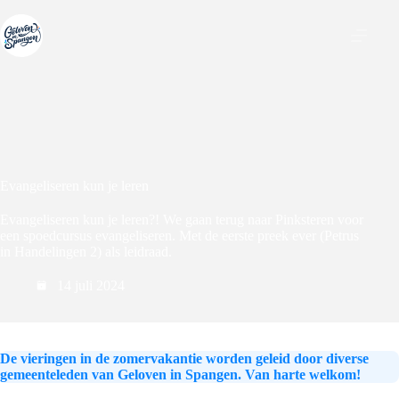
Ga
naar
de
inhoud
Evangeliseren kun je leren
Evangeliseren kun je leren?! We gaan terug naar Pinksteren voor
een spoedcursus evangeliseren. Met de eerste preek ever (Petrus
in Handelingen 2) als leidraad.
14 juli 2024
De vieringen in de zomervakantie worden geleid door diverse
gemeenteleden van Geloven in Spangen. Van harte welkom!