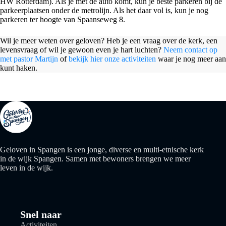
HW Rotterdam). Als je met de auto komt, kun je beste parkeren bij de
parkeerplaatsen onder de metrolijn. Als het daar vol is, kun je nog
parkeren ter hoogte van Spaanseweg 8.
Wil je meer weten over geloven? Heb je een vraag over de kerk, een
levensvraag of wil je gewoon even je hart luchten?
Neem contact op
met pastor Martijn
of
bekijk hier onze activiteiten
waar je nog meer aan
kunt haken.
Geloven in Spangen is een jonge, diverse en multi-etnische kerk
in de wijk Spangen. Samen met bewoners brengen we meer
leven in de wijk.
Snel naar
Activiteiten