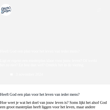
Ga
naar
de
inhoud
Heeft God een plan voor het leven van ieder mens?
Ligt er ergens een masterplan klaar voor jouw leven? Of werkt
het zo niet? En hoe dan wel? Ontdek het in de viering.
3 november 2024
Heeft God een plan voor het leven van ieder mens?
Hoe weet je wat het doel van jouw leven is? Soms lijkt het alsof God
een groot masterplan heeft liggen voor het leven, maar andere