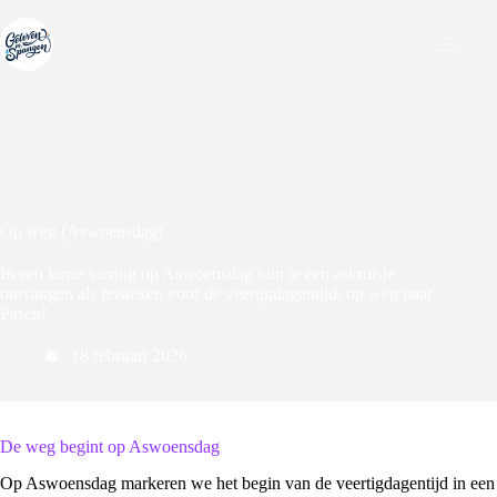
Ga
naar
de
inhoud
Op weg (Aswoensdag)
In een korte viering op Aswoensdag kun je een askruisje
ontvangen als reisteken voor de veertigdagentijd, op weg naar
Pasen!
18 februari 2026
De weg begint op Aswoensdag
Op Aswoensdag markeren we het begin van de veertigdagentijd in een