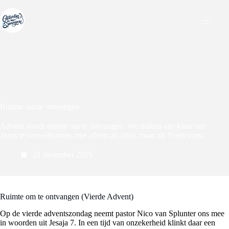
Ga
naar
de
inhoud
Ruimte om te ontvangen
Advent wordt ruimte om te ontvangen. We maken ons klaar om
Jezus te verwelkomen, niet alleen als kind, maar als Vredevorst.
21 december 2025
Ruimte om te ontvangen (Vierde Advent)
Op de vierde adventszondag neemt pastor Nico van Splunter ons mee
in woorden uit Jesaja 7. In een tijd van onzekerheid klinkt daar een