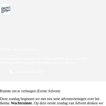
Ga
naar
de
inhoud
Ruimte om te verlangen
Op deze eerste zondag van Advent denken we na over de
wachtruimte van Advent als ruimte om te verlangen.
30 november 2025
Ruimte om te verlangen (Eerste Advent)
Deze zondag beginnen we met een serie adventsvieringen over het
thema:
Wachtruimte
. Op deze eerste zondag van Advent denken we