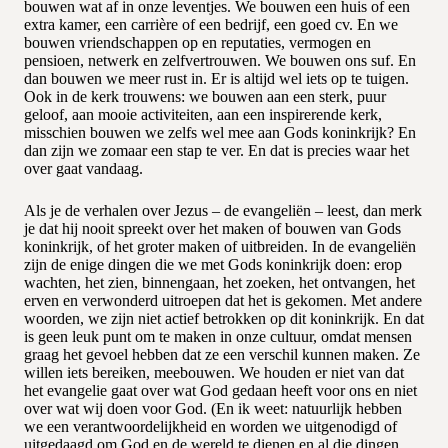
bouwen wat af in onze leventjes. We bouwen een huis of een
extra kamer, een carrière of een bedrijf, een goed cv. En we
bouwen vriendschappen op en reputaties, vermogen en
pensioen, netwerk en zelfvertrouwen. We bouwen ons suf. En
dan bouwen we meer rust in. Er is altijd wel iets op te tuigen.
Ook in de kerk trouwens: we bouwen aan een sterk, puur
geloof, aan mooie activiteiten, aan een inspirerende kerk,
misschien bouwen we zelfs wel mee aan Gods koninkrijk? En
dan zijn we zomaar een stap te ver. En dat is precies waar het
over gaat vandaag.
Als je de verhalen over Jezus – de evangeliën – leest, dan merk
je dat hij nooit spreekt over het maken of bouwen van Gods
koninkrijk, of het groter maken of uitbreiden. In de evangeliën
zijn de enige dingen die we met Gods koninkrijk doen: erop
wachten, het zien, binnengaan, het zoeken, het ontvangen, het
erven en verwonderd uitroepen dat het is gekomen. Met andere
woorden, we zijn niet actief betrokken op dit koninkrijk. En dat
is geen leuk punt om te maken in onze cultuur, omdat mensen
graag het gevoel hebben dat ze een verschil kunnen maken. Ze
willen iets bereiken, meebouwen. We houden er niet van dat
het evangelie gaat over wat God gedaan heeft voor ons en niet
over wat wij doen voor God. (En ik weet: natuurlijk hebben
we een verantwoordelijkheid en worden we uitgenodigd of
uitgedaagd om God en de wereld te dienen en al die dingen