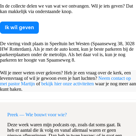
In de collecte delen we van wat we ontvangen. Wil je iets geven? Dat
kan makkelijk via onderstaande knop.
Ik wil geven
De viering vindt plaats in Speeltuin het Westen (Spaanseweg 38, 3028
HW Rotterdam). Als je met de auto komt, kun je beste parkeren bij de
parkeerplaatsen onder de metrolijn. Als het daar vol is, kun je nog
parkeren ter hoogte van Spaanseweg 8.
Wil je meer weten over geloven? Heb je een vraag over de kerk, een
levensvraag of wil je gewoon even je hart luchten?
Neem contact op
met pastor Martijn
of
bekijk hier onze activiteiten
waar je nog meer aan
kunt haken.
Preek — Wie bouwt voor wie?
Deze week waren mijn podcasts op, zoals dat soms gaat. Ik
heb er aantal die ik volg en vanaf allemaal waren er geen
nieuwe afleveringen. Dan heb je twee keuzes: of je gaat een