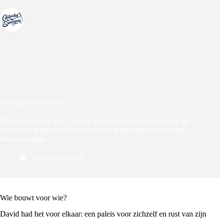
Ga
naar
de
inhoud
Wie bouwt voor wie?
Wie bouwt voor wie? Ontdek hoe God de rollen omdraait als
David een tempel wil bouwen, en wat dit betekent voor ons
leven vandaag.
23 februari 2025
Wie bouwt voor wie?
David had het voor elkaar: een paleis voor zichzelf en rust van zijn