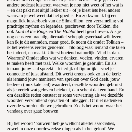
andere podcast luisteren waarvan je nog niet weet of het wat is
– en dat pakt niet altijd lekker uit – of je kiest iets heel anders
waarvan je wel weet dat het goed is. En zo kwam ik bij een
magnifiek luisterboek van de Silmarillion, een verzameling vol
prachtige mythen en legendes, geschreven door Tolkien, die
ook
Lord of the Rings
en
The Hobbit
heeft geschreven. Als je
nog eens een prachtig alternatief scheppingsverhaal wilt lezen,
kan ik je dit aanraden, maar goed, ik noem dit omdat Tolkien –
ik het weleens eerder genoemd – filoloog was: iemand die talen
bestudeert, en maakt. Uiterst boeiend natuurlijk. Vind ik dan.
Waarom? Omdat alles wat we denken, voelen, vinden, ervaren
te maken heeft met taal. Welke woorden je gebruikt. En als
iemand jouw taal spreekt – letterlijk of figuurlijk – voel je
connectie of juist afstand. Dit werkt ergens ook zo in de kerk:
als iemand jouw manieren van spreken over God deelt, jouw
liederen (muzikale taal) waardeert, dezelfde woorden gebruikt
als je vertelt wat geloven betekent, dan schept dat een band. En
om dezelfde reden ontstaat er soms verwarring als we dezelfde
woorden verschillend opvatten of uitleggen. Of niet nadenken
over de woorden die we gebruiken. Zoals het woord waar het
vandaag over gaat: bouwen.
Bij het woord ‘bouwen’ heb je wellicht allerlei associaties,
zowel in onze doordeweekse dingen als in het geloof. We