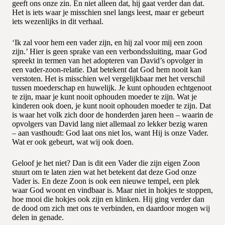
geeft ons onze zin. En niet alleen dat, hij gaat verder dan dat.
Het is iets waar je misschien snel langs leest, maar er gebeurt
iets wezenlijks in dit verhaal.
‘Ik zal voor hem een vader zijn, en hij zal voor mij een zoon
zijn.’ Hier is geen sprake van een verbondssluiting, maar God
spreekt in termen van het adopteren van David’s opvolger in
een vader-zoon-relatie. Dat betekent dat God hem nooit kan
verstoten. Het is misschien wel vergelijkbaar met het verschil
tussen moederschap en huwelijk. Je kunt ophouden echtgenoot
te zijn, maar je kunt nooit ophouden moeder te zijn. Wat je
kinderen ook doen, je kunt nooit ophouden moeder te zijn. Dat
is waar het volk zich door de honderden jaren heen – waarin de
opvolgers van David lang niet allemaal zo lekker bezig waren
– aan vasthoudt: God laat ons niet los, want Hij is onze Vader.
Wat er ook gebeurt, wat wij ook doen.
Geloof je het niet? Dan is dit een Vader die zijn eigen Zoon
stuurt om te laten zien wat het betekent dat deze God onze
Vader is. En deze Zoon is ook een nieuwe tempel, een plek
waar God woont en vindbaar is. Maar niet in hokjes te stoppen,
hoe mooi die hokjes ook zijn en klinken. Hij ging verder dan
de dood om zich met ons te verbinden, en daardoor mogen wij
delen in genade.