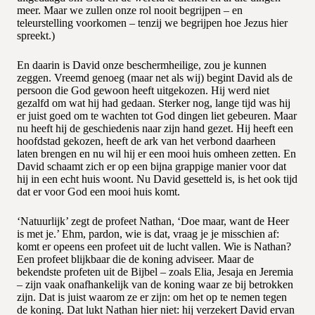
meer. Maar we zullen onze rol nooit begrijpen – en
teleurstelling voorkomen – tenzij we begrijpen hoe Jezus hier
spreekt.)
En daarin is David onze beschermheilige, zou je kunnen
zeggen. Vreemd genoeg (maar net als wij) begint David als de
persoon die God gewoon heeft uitgekozen. Hij werd niet
gezalfd om wat hij had gedaan. Sterker nog, lange tijd was hij
er juist goed om te wachten tot God dingen liet gebeuren. Maar
nu heeft hij de geschiedenis naar zijn hand gezet. Hij heeft een
hoofdstad gekozen, heeft de ark van het verbond daarheen
laten brengen en nu wil hij er een mooi huis omheen zetten. En
David schaamt zich er op een bijna grappige manier voor dat
hij in een echt huis woont. Nu David gesetteld is, is het ook tijd
dat er voor God een mooi huis komt.
‘Natuurlijk’ zegt de profeet Nathan, ‘Doe maar, want de Heer
is met je.’ Ehm, pardon, wie is dat, vraag je je misschien af:
komt er opeens een profeet uit de lucht vallen. Wie is Nathan?
Een profeet blijkbaar die de koning adviseer. Maar de
bekendste profeten uit de Bijbel – zoals Elia, Jesaja en Jeremia
– zijn vaak onafhankelijk van de koning waar ze bij betrokken
zijn. Dat is juist waarom ze er zijn: om het op te nemen tegen
de koning. Dat lukt Nathan hier niet: hij verzekert David ervan