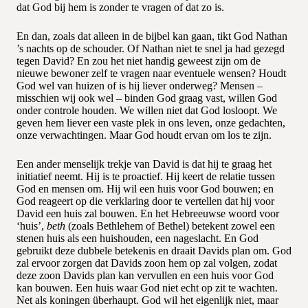
dat God bij hem is zonder te vragen of dat zo is.
En dan, zoals dat alleen in de bijbel kan gaan, tikt God Nathan
’s nachts op de schouder. Of Nathan niet te snel ja had gezegd
tegen David? En zou het niet handig geweest zijn om de
nieuwe bewoner zelf te vragen naar eventuele wensen? Houdt
God wel van huizen of is hij liever onderweg? Mensen –
misschien wij ook wel – binden God graag vast, willen God
onder controle houden. We willen niet dat God losloopt. We
geven hem liever een vaste plek in ons leven, onze gedachten,
onze verwachtingen. Maar God houdt ervan om los te zijn.
Een ander menselijk trekje van David is dat hij te graag het
initiatief neemt. Hij is te proactief. Hij keert de relatie tussen
God en mensen om. Hij wil een huis voor God bouwen; en
God reageert op die verklaring door te vertellen dat hij voor
David een huis zal bouwen. En het Hebreeuwse woord voor
‘huis’,
beth
(zoals Bethlehem of Bethel) betekent zowel een
stenen huis als een huishouden, een nageslacht. En God
gebruikt deze dubbele betekenis en draait Davids plan om. God
zal ervoor zorgen dat Davids zoon hem op zal volgen, zodat
deze zoon Davids plan kan vervullen en een huis voor God
kan bouwen. Een huis waar God niet echt op zit te wachten.
Net als koningen überhaupt. God wil het eigenlijk niet, maar