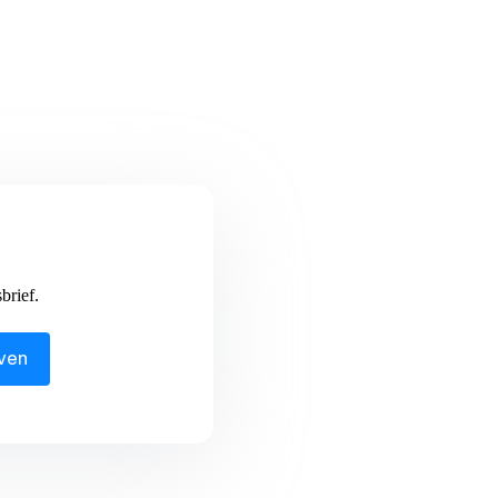
brief.
jven