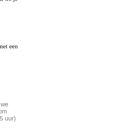
 met een
t we
kom
5 uur
)